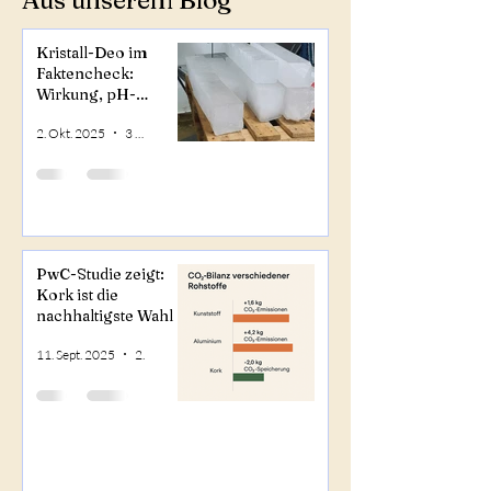
Aus unserem Blog
Kristall-Deo im
Faktencheck:
Wirkung, pH-
Balance und
2. Okt. 2025
3 Min. Lesezeit
Sicherheit
PwC-Studie zeigt:
Kork ist die
nachhaltigste Wahl –
mit negativer CO₂-
11. Sept. 2025
2 Min. Lesezeit
Bilanz