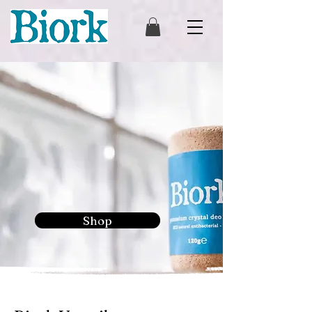
Das weltweit erste
plastikfreie Kristall
Deo mit 24h Schutz
Shop