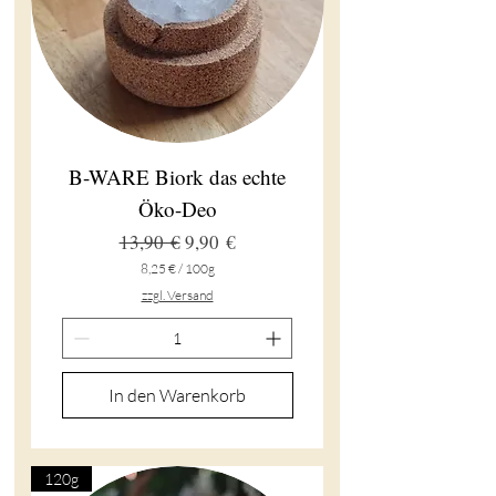
B-WARE Biork das echte
Öko-Deo
Standardpreis
Sale-Preis
13,90 €
9,90 €
8,25 €
/
100g
8
zzgl. Versand
,
2
5
€
In den Warenkorb
p
r
o
1
0
120g
0