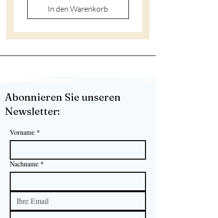
In den Warenkorb
p
r
o
1
0
0
G
r
a
m
m
Abonnieren Sie unseren
Newsletter:
Vorname
*
Nachname
*