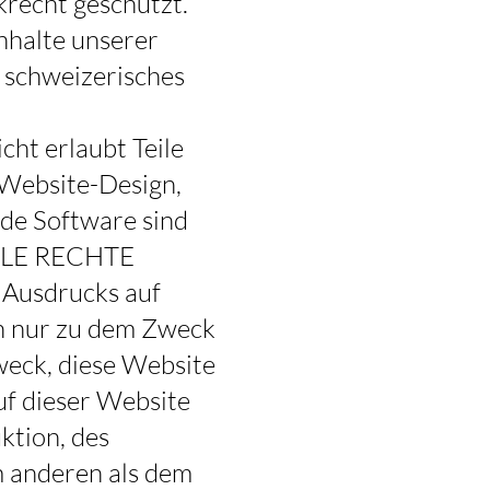
krecht geschützt.
nhalte unserer
 schweizerisches
cht erlaubt Teile
 Website-Design,
ede Software sind
ALLE RECHTE
 Ausdrucks auf
en nur zu dem Zweck
weck, diese Website
uf dieser Website
ktion, des
m anderen als dem