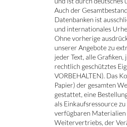
und ist durch deutsches
Auch der Gesamtbestand 
Datenbanken ist ausschl
und internationales Urh
Ohne vorherige ausdrückl
unserer Angebote zu ext
jeder Text, alle Grafiken
rechtlich geschütztes 
VORBEHALTEN). Das Kopie
Papier) der gesamten We
gestattet, eine Bestell
als Einkaufsressource z
verfügbaren Materialien 
Weitervertriebs, der Ve