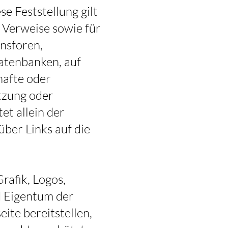
e Feststellung gilt
d Verweise sowie für
nsforen,
Datenbanken, auf
rhafte oder
tzung oder
et allein der
über Links auf die
rafik, Logos,
d Eigentum der
ite bereitstellen,