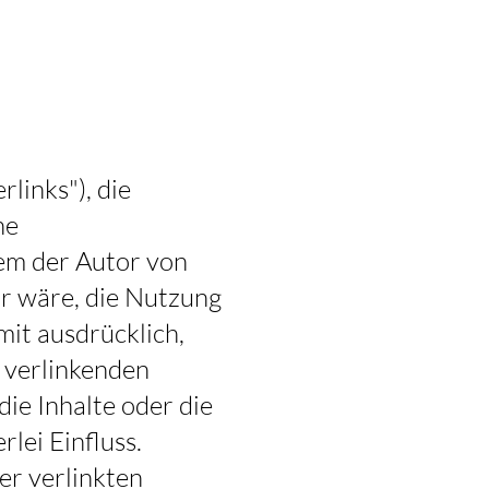
links"), die
ne
dem der Autor von
ar wäre, die Nutzung
mit ausdrücklich,
u verlinkenden
die Inhalte oder die
lei Einfluss.
ler verlinkten