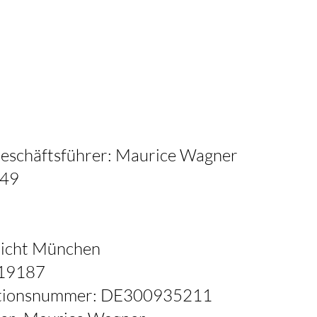
Geschäftsführer: Maurice Wagner
449
richt München
219187
kationsnummer: DE300935211