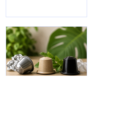
Verpackungsverordnung (PPWR)
verfolgt die Europäische Union genau
diesen Ansatz. Doch während über
umweltfreundlichere Verpackungen
diskutiert wird, gerät ein anderes
Problem zunehmend in den
Hintergrund: die Bürokratie. Gerade für
kleine und mittelständische
Onlinehändler könnte die neue Regel
Das Märchen von
nachhaltigen
Kaffeekapseln
Kaffeekapseln stehen seit Jahren in der