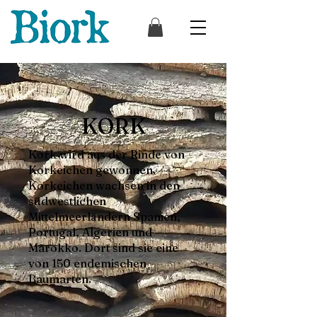
KORK
Kork wird aus der Rinde von
Korkeichen gewonnen.
Korkeichen wachsen in den
südwestlichen
Mittelmeerländern Spanien,
Portugal, Algerien und
Marokko. Dort sind sie eine
von 150 endemischen
Baumarten.