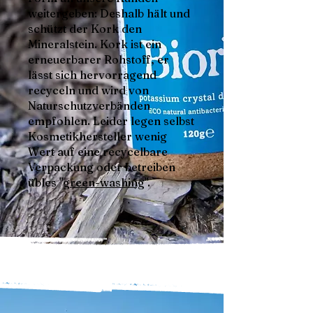
weitergeben: Deshalb hält und
schützt der Kork den
Mineralstein. Kork ist ein
erneuerbarer Rohstoff, er
lässt sich hervorragend
recyceln und wird von
Naturschutzverbänden
empfohlen. Leider legen selbst
Kosmetikhersteller wenig
Wert auf eine recycelbare
Verpackung oder betreiben
übles "
green-washing
".