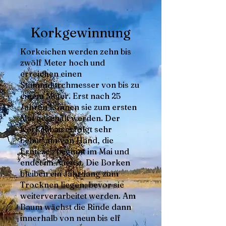
Korkgewinnung
Korkeichen werden zehn bis
zwölf Meter hoch und
erreichen einen
Stammdurchmesser von bis zu
einem Meter. Erst nach 25
Jahren können sie zum ersten
Mal geschält werden. Der
Korkabbau erfolgt sehr
behutsam von Hand, die
Erntezeit beginnt im Mai und
endet im August. Die Borken
bleiben ein Jahr lang zum
Trocknen liegen, bevor sie
weiterverarbeitet werden. Am
Baum wächst die Rinde dann
innerhalb von neun bis elf