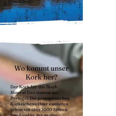
Wo kommt unser
Kork her?
Der Kork für das Biork
Mineral Deo stammt aus
Portugal. Die portugiesischen
Korkeichenwälder existieren
schon seit über 1000 Jahren.
Das Land ist der größte