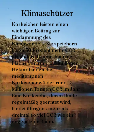
Klimaschützer
Korkeichen leisten einen
wichtigen Beitrag zur
Eindämmung des
Klimawandels. Sie speichern
bis zu 30 Prozent mehr CO2
als andere Bäume. Mit einer
Fläche von rund 2,3 Millionen
Hektar binden die
mediterranen
Korkeichenwälder rund 13
Millionen Tonnen CO2 im Jahr.
Eine Korkeiche, deren Rinde
regelmäßig geerntet wird,
bindet übrigens mehr als
dreimal so viel CO2 wie ein
ungenutzter Baum.