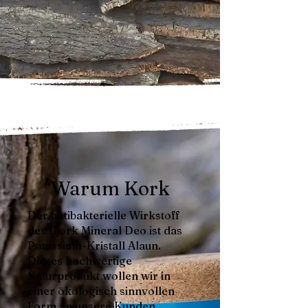
Warum Kork
Der antibakterielle Wirkstoff
des Biork Mineral Deo ist das
Potassium-Kristall Alaun.
Dieses hochwertige
Naturprodukt wollen wir in
einer ökologisch sinnvollen
Form an unsere Kunden