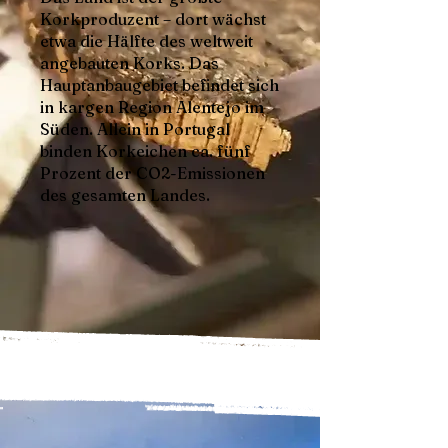
Korkproduzent – dort wächst
etwa die Hälfte des weltweit
angebauten Korks. Das
Hauptanbaugebiet befindet sich
in kargen Region Alentejo im
Süden. Allein in Portugal
binden Korkeichen ca. fünf
Prozent der CO2-Emissionen
des gesamten Landes.