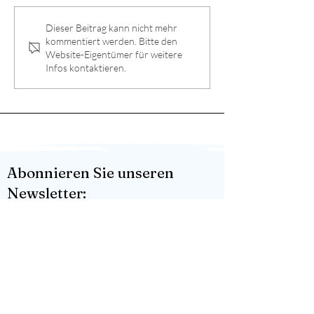
Dieser Beitrag kann nicht mehr
kommentiert werden. Bitte den
Website-Eigentümer für weitere
Infos kontaktieren.
Biokunststoffe – nachhaltig oder nur
besseres Plastik?
Abonnieren Sie unseren
Newsletter:
Vorname
*
Nachname
*