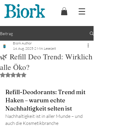
Beitrag
Biork Author
14. Aug. 2025
2 Min. Lesezeit
🌿 Refill Deo Trend: Wirklich
alle Öko?
Mit NaN von 5 Sternen bewertet.
Refill-Deodorants: Trend mit 
Haken – warum echte 
Nachhaltigkeit selten ist
Nachhaltigkeit ist in aller Munde – und 
auch die Kosmetikbranche 